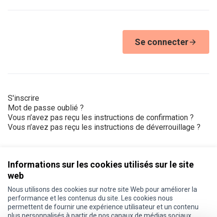
Se connecter
S'inscrire
Mot de passe oublié ?
Vous n’avez pas reçu les instructions de confirmation ?
Vous n’avez pas reçu les instructions de déverrouillage ?
Informations sur les cookies utilisés sur le site
web
Nous utilisons des cookies sur notre site Web pour améliorer la
Conditions d'utilisation
performance et les contenus du site. Les cookies nous
Paramètres des cookies
permettent de fournir une expérience utilisateur et un contenu
Je participe ! sur X
Je participe ! sur Facebook
Je participe ! sur Instagram
plus personnalisés à partir de nos canaux de médias sociaux.