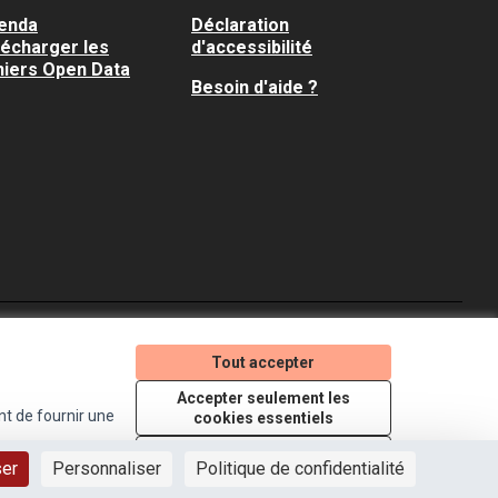
enda
Déclaration
lécharger les
d'accessibilité
hiers Open Data
Besoin d'aide ?
Je participe ! sur X
Je participe ! sur Faceboo
Je participe ! sur In
Tout accepter
(Lien externe)
(Lien externe)
(Lien externe)
Accepter seulement les
nt de fournir une
cookies essentiels
Licence Creative Comm
(Lien externe)
Paramètres
ser
Personnaliser
Politique de confidentialité