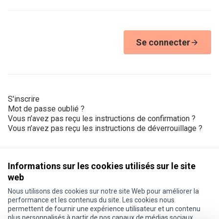
Se connecter
S'inscrire
Mot de passe oublié ?
Vous n’avez pas reçu les instructions de confirmation ?
Vous n’avez pas reçu les instructions de déverrouillage ?
Informations sur les cookies utilisés sur le site
web
Nous utilisons des cookies sur notre site Web pour améliorer la
Conditions d'utilisation
performance et les contenus du site. Les cookies nous
Paramètres des cookies
permettent de fournir une expérience utilisateur et un contenu
Je participe ! sur X
Je participe ! sur Facebook
Je participe ! sur Instagram
plus personnalisés à partir de nos canaux de médias sociaux.