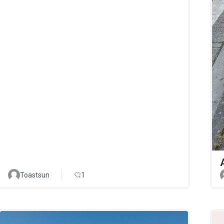
Toastsun
1