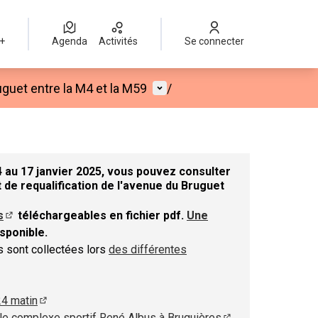
 +
Agenda
Activités
Se connecter
Menu utilisateur
guet entre la M4 et la M59
/
 au 17 janvier 2025, vous pouvez consulter
 de requalification de l'avenue du Bruguet
s
téléchargeables en fichier pdf.
Une
nouvel onglet)
(S'ouvre dans un nouvel onglet)
sponible.
el onglet)
ns sont collectées lors
des différentes
 dans un nouvel onglet)
24 matin
(S'ouvre dans un nouvel onglet)
le complexe sportif René Albus à Bruguières