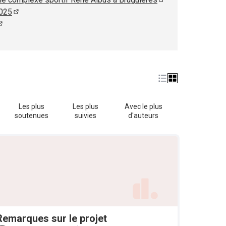
(S'ouvre dans un no
2025
(S'ouvre dans un nouvel onglet)
(S'ouvre dans un nouvel onglet)
ouvre dans un nouvel onglet)
Les plus
Les plus
Avec le plus
soutenues
suivies
d'auteurs
Remarques sur le projet