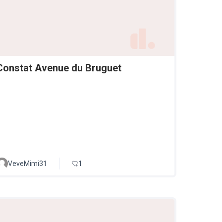
Constat Avenue du Bruguet
VeveMimi31
1