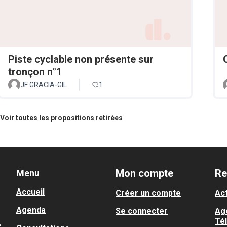
Piste cyclable non présente sur
tronçon n°1
JF GRACIA-GIL
1
Voir toutes les propositions retirées
Mon compte
Re
Menu
Accueil
Créer un compte
Act
Agenda
Se connecter
Ag
Té
.