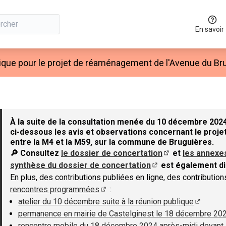
En savoir
ique pour le projet de réaménagement de l'Avenue du Bru
À la suite de la consultation menée du 10 décembre 2024
ci-dessous les avis et observations concernant le projet
entre la M4 et la M59, sur la commune de Bruguières.
🔎 Consultez
le dossier de concertation
et
les annexe
(S'ouvre dans un 
synthèse du dossier de concertation
est également di
(S'ouvre dans un nouv
En plus, des contributions publiées en ligne, des contributio
rencontres programmées
:
(S'ouvre dans un nouvel onglet)
atelier du 10 décembre suite à la réunion publique
(S'ouvre
permanence en mairie de Castelginest le 18 décembre 20
rencontre mobile du 18 décembre 2024 après-midi devant 