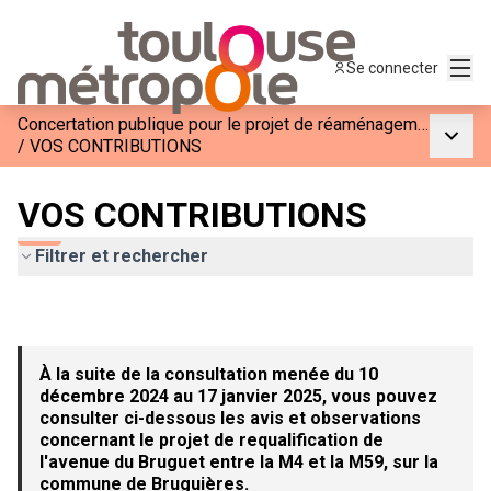
Menu
Se connecter
Concertation publique pour le projet de réaménagement de l&#39;Avenue du Bruguet entre la M4 et la M59
Menu p
/
VOS CONTRIBUTIONS
VOS CONTRIBUTIONS
Filtrer et rechercher
À la suite de la consultation menée du 10
décembre 2024 au 17 janvier 2025, vous pouvez
consulter ci-dessous les avis et observations
concernant le projet de requalification de
l'avenue du Bruguet entre la M4 et la M59, sur la
commune de Bruguières.