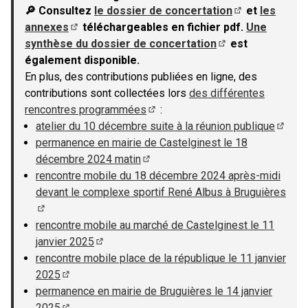
🔎 Consultez
le dossier de concertation
et
les
(S'ouvre dans u
annexes
téléchargeables en fichier pdf.
Une
(S'ouvre dans un nouvel onglet)
synthèse du dossier de concertation
est
(S'ouvre dans un n
également disponible.
En plus, des contributions publiées en ligne, des
contributions sont collectées lors
des différentes
rencontres programmées
:
(S'ouvre dans un nouvel onglet)
atelier du 10 décembre suite à la réunion publique
(S'ouv
permanence en mairie de Castelginest le 18
décembre 2024 matin
(S'ouvre dans un nouvel onglet)
rencontre mobile du 18 décembre 2024 après-midi
devant le complexe sportif René Albus à Bruguières
(S'ouvre dans un nouvel onglet)
rencontre mobile au marché de Castelginest le 11
janvier 2025
(S'ouvre dans un nouvel onglet)
rencontre mobile place de la république le 11 janvier
2025
(S'ouvre dans un nouvel onglet)
permanence en mairie de Bruguières le 14 janvier
2025