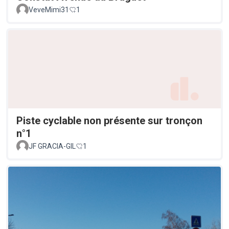
VeveMimi31
1
Piste cyclable non présente sur tronçon
n°1
JF GRACIA-GIL
1