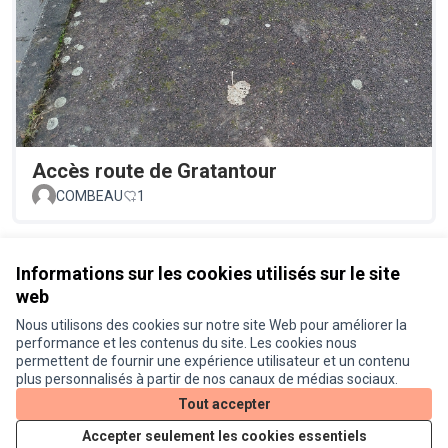
Accès route de Gratantour
COMBEAU
1
Voir toutes les propositions retirées
Informations sur les cookies utilisés sur le site
web
Nous utilisons des cookies sur notre site Web pour améliorer la
Conditions d'utilisation
performance et les contenus du site. Les cookies nous
Paramètres des cookies
permettent de fournir une expérience utilisateur et un contenu
Je participe ! sur X
Je participe ! sur Facebook
Je participe ! sur Instagram
plus personnalisés à partir de nos canaux de médias sociaux.
(Lien externe)
(Lien externe)
(Lien externe)
Tout accepter
Accepter seulement les cookies essentiels