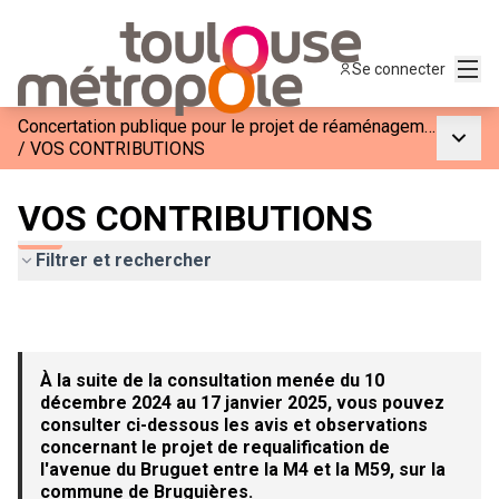
Menu
Se connecter
Concertation publique pour le projet de réaménagement de l&#39;Avenue du Bruguet entre la M4 et la M59
Menu p
/
VOS CONTRIBUTIONS
VOS CONTRIBUTIONS
Filtrer et rechercher
À la suite de la consultation menée du 10
décembre 2024 au 17 janvier 2025, vous pouvez
consulter ci-dessous les avis et observations
concernant le projet de requalification de
l'avenue du Bruguet entre la M4 et la M59, sur la
commune de Bruguières.