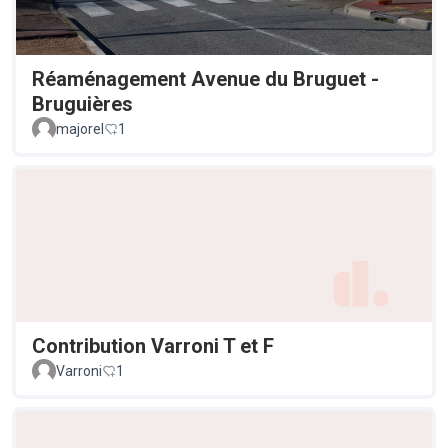
Réaménagement Avenue du Bruguet -
Bruguières
majorel
1
Contribution Varroni T et F
Varroni
1