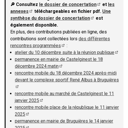
🔎 Consultez
le dossier de concertation
et
les
(S'ouvre dans u
annexes
téléchargeables en fichier pdf.
Une
(S'ouvre dans un nouvel onglet)
synthèse du dossier de concertation
est
(S'ouvre dans un n
également disponible.
En plus, des contributions publiées en ligne, des
contributions sont collectées lors
des différentes
rencontres programmées
:
(S'ouvre dans un nouvel onglet)
atelier du 10 décembre suite à la réunion publique
(S'ouv
permanence en mairie de Castelginest le 18
décembre 2024 matin
(S'ouvre dans un nouvel onglet)
rencontre mobile du 18 décembre 2024 après-midi
devant le complexe sportif René Albus à Bruguières
(S'ouvre dans un nouvel onglet)
rencontre mobile au marché de Castelginest le 11
janvier 2025
(S'ouvre dans un nouvel onglet)
rencontre mobile place de la république le 11 janvier
2025
(S'ouvre dans un nouvel onglet)
permanence en mairie de Bruguières le 14 janvier
2025