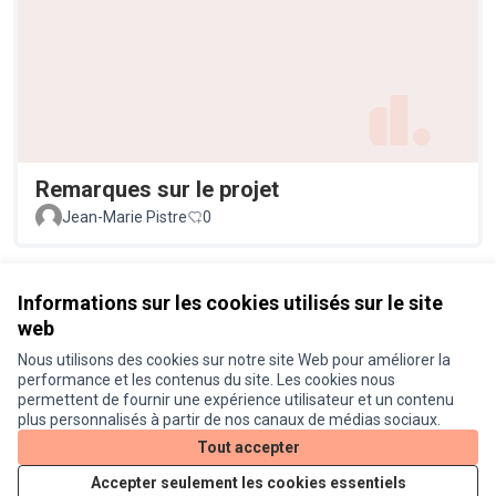
Remarques sur le projet
Jean-Marie Pistre
0
Voir toutes les propositions retirées
Informations sur les cookies utilisés sur le site
web
Nous utilisons des cookies sur notre site Web pour améliorer la
Conditions d'utilisation
performance et les contenus du site. Les cookies nous
Paramètres des cookies
permettent de fournir une expérience utilisateur et un contenu
Je participe ! sur X
Je participe ! sur Facebook
Je participe ! sur Instagram
plus personnalisés à partir de nos canaux de médias sociaux.
(Lien externe)
(Lien externe)
(Lien externe)
Tout accepter
Accepter seulement les cookies essentiels