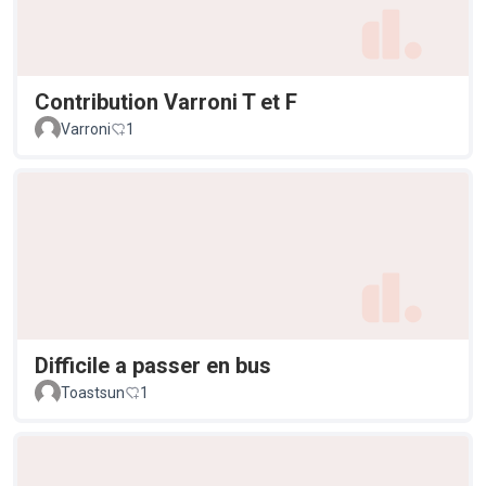
Contribution Varroni T et F
Varroni
1
Difficile a passer en bus
Toastsun
1