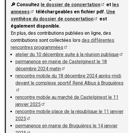
🔎 Consultez
le dossier de concertation
et
les
(S'ouvre dans u
annexes
téléchargeables en fichier pdf.
Une
(S'ouvre dans un nouvel onglet)
synthèse du dossier de concertation
est
(S'ouvre dans un n
également disponible.
En plus, des contributions publiées en ligne, des
contributions sont collectées lors
des différentes
rencontres programmées
:
(S'ouvre dans un nouvel onglet)
atelier du 10 décembre suite à la réunion publique
(S'ouv
permanence en mairie de Castelginest le 18
décembre 2024 matin
(S'ouvre dans un nouvel onglet)
rencontre mobile du 18 décembre 2024 après-midi
devant le complexe sportif René Albus à Bruguières
(S'ouvre dans un nouvel onglet)
rencontre mobile au marché de Castelginest le 11
janvier 2025
(S'ouvre dans un nouvel onglet)
rencontre mobile place de la république le 11 janvier
2025
(S'ouvre dans un nouvel onglet)
permanence en mairie de Bruguières le 14 janvier
2025