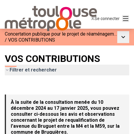
Menu
Se connecter
Concertation publique pour le projet de réaménagement de l&#39;Avenue du Bruguet entre la M4 et la M59
Menu p
/
VOS CONTRIBUTIONS
VOS CONTRIBUTIONS
Filtrer et rechercher
À la suite de la consultation menée du 10
décembre 2024 au 17 janvier 2025, vous pouvez
consulter ci-dessous les avis et observations
concernant le projet de requalification de
l'avenue du Bruguet entre la M4 et la M59, sur la
commune de Bruguières.