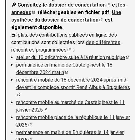
🔎 Consultez
le dossier de concertation
et
les
(S'ouvre dans u
annexes
téléchargeables en fichier pdf.
Une
(S'ouvre dans un nouvel onglet)
synthèse du dossier de concertation
est
(S'ouvre dans un n
également disponible.
En plus, des contributions publiées en ligne, des
contributions sont collectées lors
des différentes
rencontres programmées
:
(S'ouvre dans un nouvel onglet)
atelier du 10 décembre suite à la réunion publique
(S'ouv
permanence en mairie de Castelginest le 18
décembre 2024 matin
(S'ouvre dans un nouvel onglet)
rencontre mobile du 18 décembre 2024 après-midi
devant le complexe sportif René Albus à Bruguières
(S'ouvre dans un nouvel onglet)
rencontre mobile au marché de Castelginest le 11
janvier 2025
(S'ouvre dans un nouvel onglet)
rencontre mobile place de la république le 11 janvier
2025
(S'ouvre dans un nouvel onglet)
permanence en mairie de Bruguières le 14 janvier
2025