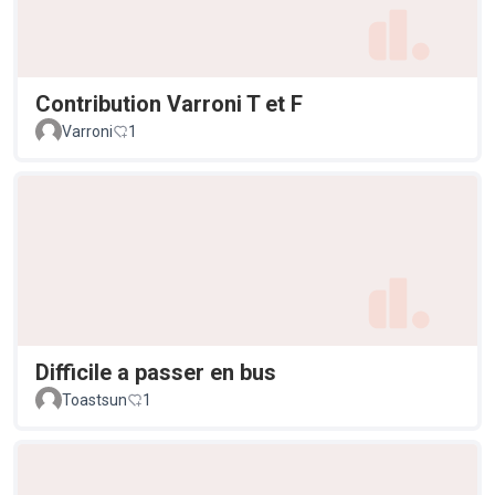
Contribution Varroni T et F
Varroni
1
Difficile a passer en bus
Toastsun
1