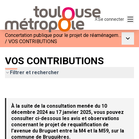
Menu
Se connecter
Concertation publique pour le projet de réaménagement de l&#39;Avenue du Bruguet entre la M4 et la M59
Menu p
/
VOS CONTRIBUTIONS
VOS CONTRIBUTIONS
Filtrer et rechercher
À la suite de la consultation menée du 10
décembre 2024 au 17 janvier 2025, vous pouvez
consulter ci-dessous les avis et observations
concernant le projet de requalification de
l'avenue du Bruguet entre la M4 et la M59, sur la
commune de Bruguières.