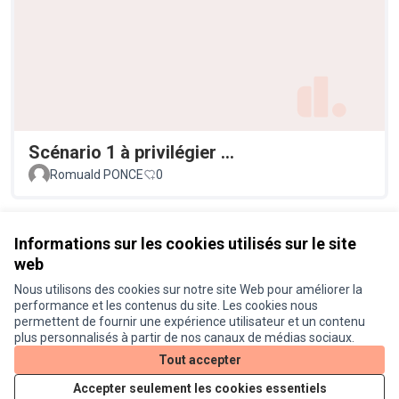
Scénario 1 à privilégier ...
Romuald PONCE
0
Voir toutes les propositions retirées
Informations sur les cookies utilisés sur le site
web
Nous utilisons des cookies sur notre site Web pour améliorer la
Conditions d'utilisation
performance et les contenus du site. Les cookies nous
Paramètres des cookies
permettent de fournir une expérience utilisateur et un contenu
Je participe ! sur X
Je participe ! sur Facebook
Je participe ! sur Instagram
plus personnalisés à partir de nos canaux de médias sociaux.
(Lien externe)
(Lien externe)
(Lien externe)
Tout accepter
Accepter seulement les cookies essentiels