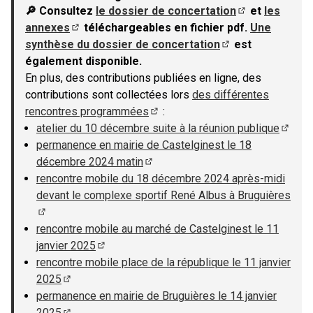
🔎 Consultez
le dossier de concertation
et
les
(S'ouvre dans u
annexes
téléchargeables en fichier pdf.
Une
(S'ouvre dans un nouvel onglet)
synthèse du dossier de concertation
est
(S'ouvre dans un n
également disponible.
En plus, des contributions publiées en ligne, des
contributions sont collectées lors
des différentes
rencontres programmées
:
(S'ouvre dans un nouvel onglet)
atelier du 10 décembre suite à la réunion publique
(S'ouv
permanence en mairie de Castelginest le 18
décembre 2024 matin
(S'ouvre dans un nouvel onglet)
rencontre mobile du 18 décembre 2024 après-midi
devant le complexe sportif René Albus à Bruguières
(S'ouvre dans un nouvel onglet)
rencontre mobile au marché de Castelginest le 11
janvier 2025
(S'ouvre dans un nouvel onglet)
rencontre mobile place de la république le 11 janvier
2025
(S'ouvre dans un nouvel onglet)
permanence en mairie de Bruguières le 14 janvier
2025