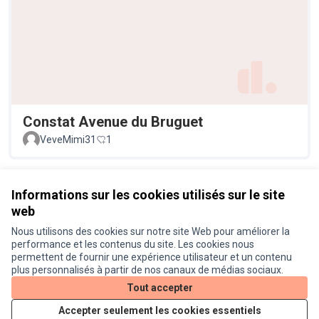
Constat Avenue du Bruguet
VeveMimi31
1
Voir toutes les propositions retirées
Informations sur les cookies utilisés sur le site
web
Nous utilisons des cookies sur notre site Web pour améliorer la
Conditions d'utilisation
performance et les contenus du site. Les cookies nous
Paramètres des cookies
permettent de fournir une expérience utilisateur et un contenu
Je participe ! sur X
Je participe ! sur Facebook
Je participe ! sur Instagram
plus personnalisés à partir de nos canaux de médias sociaux.
(Lien externe)
(Lien externe)
(Lien externe)
Tout accepter
Accepter seulement les cookies essentiels