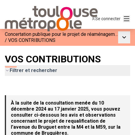
Menu
Se connecter
Concertation publique pour le projet de réaménagement de l&#39;Avenue du Bruguet entre la M4 et la M59
Menu p
/
VOS CONTRIBUTIONS
VOS CONTRIBUTIONS
Filtrer et rechercher
À la suite de la consultation menée du 10
décembre 2024 au 17 janvier 2025, vous pouvez
consulter ci-dessous les avis et observations
concernant le projet de requalification de
l'avenue du Bruguet entre la M4 et la M59, sur la
commune de Bruguières.