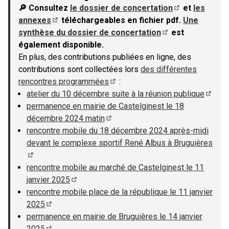
🔎 Consultez
le dossier de concertation
et
les
(S'ouvre dans u
annexes
téléchargeables en fichier pdf.
Une
(S'ouvre dans un nouvel onglet)
synthèse du dossier de concertation
est
(S'ouvre dans un n
également disponible.
En plus, des contributions publiées en ligne, des
contributions sont collectées lors
des différentes
rencontres programmées
:
(S'ouvre dans un nouvel onglet)
atelier du 10 décembre suite à la réunion publique
(S'ouv
permanence en mairie de Castelginest le 18
décembre 2024 matin
(S'ouvre dans un nouvel onglet)
rencontre mobile du 18 décembre 2024 après-midi
devant le complexe sportif René Albus à Bruguières
(S'ouvre dans un nouvel onglet)
rencontre mobile au marché de Castelginest le 11
janvier 2025
(S'ouvre dans un nouvel onglet)
rencontre mobile place de la république le 11 janvier
2025
(S'ouvre dans un nouvel onglet)
permanence en mairie de Bruguières le 14 janvier
2025