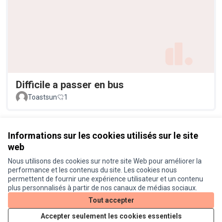
Difficile a passer en bus
Toastsun
1
Voir toutes les propositions retirées
Informations sur les cookies utilisés sur le site
web
Nous utilisons des cookies sur notre site Web pour améliorer la
Conditions d'utilisation
performance et les contenus du site. Les cookies nous
Paramètres des cookies
permettent de fournir une expérience utilisateur et un contenu
Je participe ! sur X
Je participe ! sur Facebook
Je participe ! sur Instagram
plus personnalisés à partir de nos canaux de médias sociaux.
(Lien externe)
(Lien externe)
(Lien externe)
Tout accepter
Accepter seulement les cookies essentiels