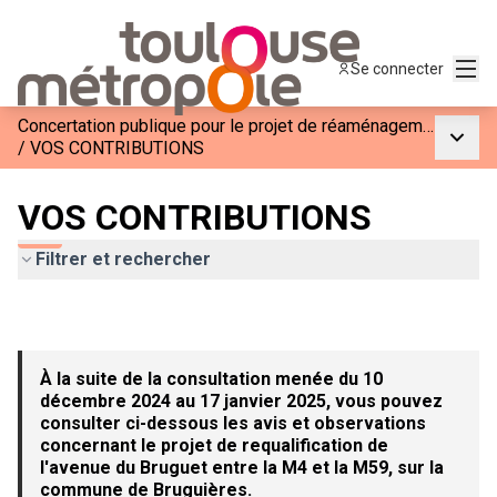
Menu
Se connecter
Concertation publique pour le projet de réaménagement de l&#39;Avenue du Bruguet entre la M4 et la M59
Menu p
/
VOS CONTRIBUTIONS
VOS CONTRIBUTIONS
Filtrer et rechercher
À la suite de la consultation menée du 10
décembre 2024 au 17 janvier 2025, vous pouvez
consulter ci-dessous les avis et observations
concernant le projet de requalification de
l'avenue du Bruguet entre la M4 et la M59, sur la
commune de Bruguières.