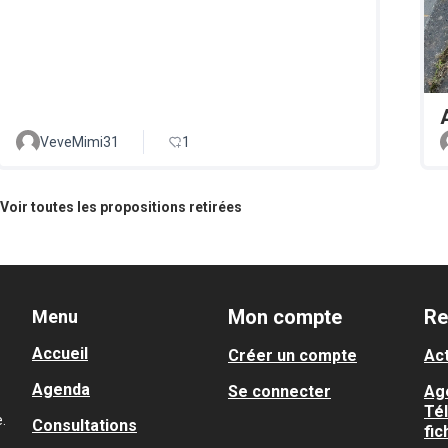
VeveMimi31
1
Voir toutes les propositions retirées
Mon compte
Re
Menu
Accueil
Créer un compte
Act
Agenda
Se connecter
Ag
Té
.
Consultations
fic