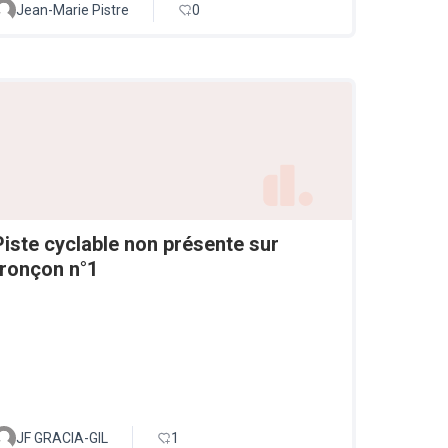
Jean-Marie Pistre
0
Piste cyclable non présente sur
tronçon n°1
JF GRACIA-GIL
1