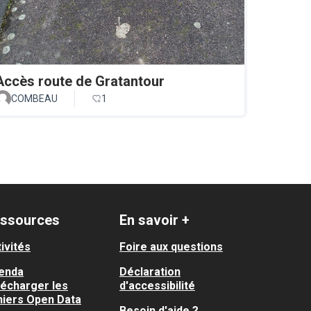
Accès route de Gratantour
COMBEAU
1
ssources
En savoir +
ivités
Foire aux questions
enda
Déclaration
lécharger les
d'accessibilité
hiers Open Data
Besoin d'aide ?