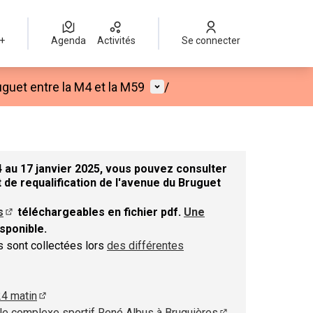
 +
Agenda
Activités
Se connecter
Menu utilisateur
guet entre la M4 et la M59
/
 au 17 janvier 2025, vous pouvez consulter
 de requalification de l'avenue du Bruguet
s
téléchargeables en fichier pdf.
Une
nouvel onglet)
(S'ouvre dans un nouvel onglet)
sponible.
el onglet)
ns sont collectées lors
des différentes
 dans un nouvel onglet)
24 matin
(S'ouvre dans un nouvel onglet)
le complexe sportif René Albus à Bruguières