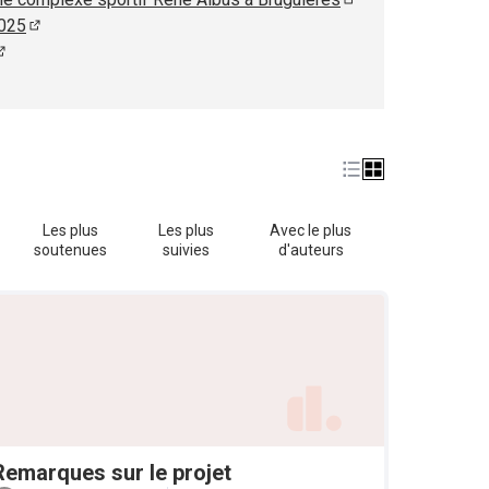
(S'ouvre dans un no
2025
(S'ouvre dans un nouvel onglet)
(S'ouvre dans un nouvel onglet)
ouvre dans un nouvel onglet)
Les plus
Les plus
Avec le plus
soutenues
suivies
d'auteurs
Remarques sur le projet