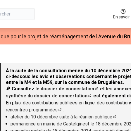
En savoir
ique pour le projet de réaménagement de l'Avenue du Bru
À la suite de la consultation menée du 10 décembre 2024
ci-dessous les avis et observations concernant le projet
entre la M4 et la M59, sur la commune de Bruguières.
🔎 Consultez
le dossier de concertation
et
les annexe
(S'ouvre dans un 
synthèse du dossier de concertation
est également di
(S'ouvre dans un nouv
En plus, des contributions publiées en ligne, des contributio
rencontres programmées
:
(S'ouvre dans un nouvel onglet)
atelier du 10 décembre suite à la réunion publique
(S'ouvre
permanence en mairie de Castelginest le 18 décembre 20
rencontre mobile du 18 décembre 2024 après-midi devant 