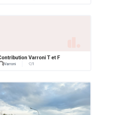
Contribution Varroni T et F
Varroni
1