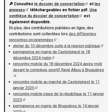
🔎 Consultez
le dossier de concertation
et
les
(S'ouvre dans u
annexes
téléchargeables en fichier pdf.
Une
(S'ouvre dans un nouvel onglet)
synthèse du dossier de concertation
est
(S'ouvre dans un n
également disponible.
En plus, des contributions publiées en ligne, des
contributions sont collectées lors
des différentes
rencontres programmées
:
(S'ouvre dans un nouvel onglet)
atelier du 10 décembre suite à la réunion publique
(S'ouv
permanence en mairie de Castelginest le 18
décembre 2024 matin
(S'ouvre dans un nouvel onglet)
rencontre mobile du 18 décembre 2024 après-midi
devant le complexe sportif René Albus à Bruguières
(S'ouvre dans un nouvel onglet)
rencontre mobile au marché de Castelginest le 11
janvier 2025
(S'ouvre dans un nouvel onglet)
rencontre mobile place de la république le 11 janvier
2025
(S'ouvre dans un nouvel onglet)
permanence en mairie de Bruguières le 14 janvier
2025