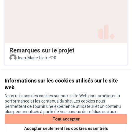
Remarques sur le projet
Jean-Marie Pistre
0
Voir toutes les propositions retirées
Informations sur les cookies utilisés sur le site
web
Nous utilisons des cookies sur notre site Web pour améliorer la
Conditions d'utilisation
performance et les contenus du site. Les cookies nous
Paramètres des cookies
permettent de fournir une expérience utilisateur et un contenu
Je participe ! sur X
Je participe ! sur Facebook
Je participe ! sur Instagram
plus personnalisés à partir de nos canaux de médias sociaux.
(Lien externe)
(Lien externe)
(Lien externe)
Tout accepter
Accepter seulement les cookies essentiels