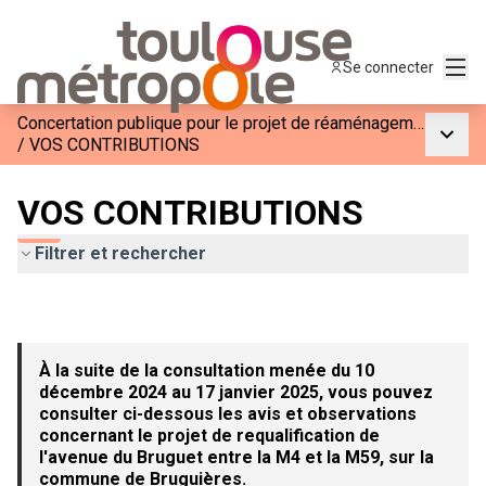
Menu
Se connecter
Concertation publique pour le projet de réaménagement de l&#39;Avenue du Bruguet entre la M4 et la M59
Menu p
/
VOS CONTRIBUTIONS
VOS CONTRIBUTIONS
Filtrer et rechercher
À la suite de la consultation menée du 10
décembre 2024 au 17 janvier 2025, vous pouvez
consulter ci-dessous les avis et observations
concernant le projet de requalification de
l'avenue du Bruguet entre la M4 et la M59, sur la
commune de Bruguières.