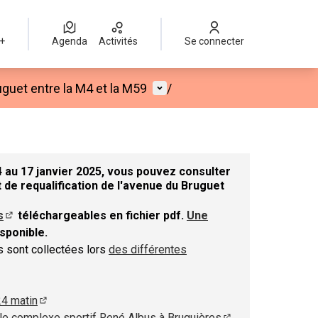
 +
Agenda
Activités
Se connecter
Menu utilisateur
guet entre la M4 et la M59
/
 au 17 janvier 2025, vous pouvez consulter
 de requalification de l'avenue du Bruguet
s
téléchargeables en fichier pdf.
Une
nouvel onglet)
(S'ouvre dans un nouvel onglet)
sponible.
el onglet)
ns sont collectées lors
des différentes
 dans un nouvel onglet)
24 matin
(S'ouvre dans un nouvel onglet)
le complexe sportif René Albus à Bruguières