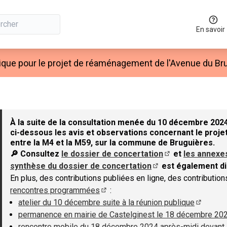
En savoir
ique pour le projet de réaménagement de l'Avenue du Bru
À la suite de la consultation menée du 10 décembre 2024
ci-dessous les avis et observations concernant le projet
entre la M4 et la M59, sur la commune de Bruguières.
🔎 Consultez
le dossier de concertation
et
les annexe
(S'ouvre dans un 
synthèse du dossier de concertation
est également di
(S'ouvre dans un nouv
En plus, des contributions publiées en ligne, des contributio
rencontres programmées
:
(S'ouvre dans un nouvel onglet)
atelier du 10 décembre suite à la réunion publique
(S'ouvre
permanence en mairie de Castelginest le 18 décembre 20
rencontre mobile du 18 décembre 2024 après-midi devant 