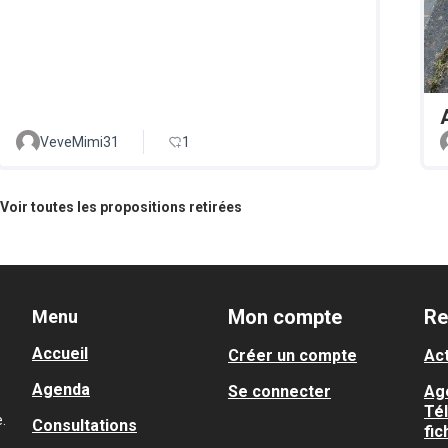
VeveMimi31
1
Voir toutes les propositions retirées
Mon compte
Re
Menu
Accueil
Créer un compte
Act
Agenda
Se connecter
Ag
Té
.
Consultations
fic