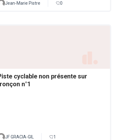
Jean-Marie Pistre
0
Piste cyclable non présente sur
tronçon n°1
JF GRACIA-GIL
1