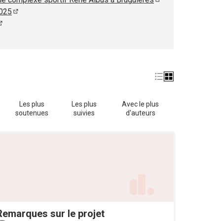
(S'ouvre dans un no
2025
(S'ouvre dans un nouvel onglet)
(S'ouvre dans un nouvel onglet)
ouvre dans un nouvel onglet)
Les plus
Les plus
Avec le plus
soutenues
suivies
d'auteurs
Remarques sur le projet