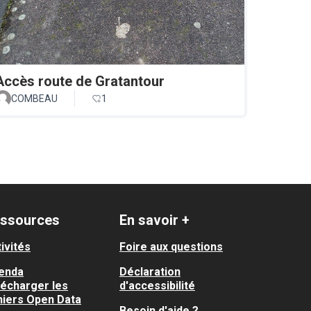
Accès route de Gratantour
COMBEAU
1
ssources
En savoir +
ivités
Foire aux questions
enda
Déclaration
lécharger les
d'accessibilité
hiers Open Data
Besoin d'aide ?