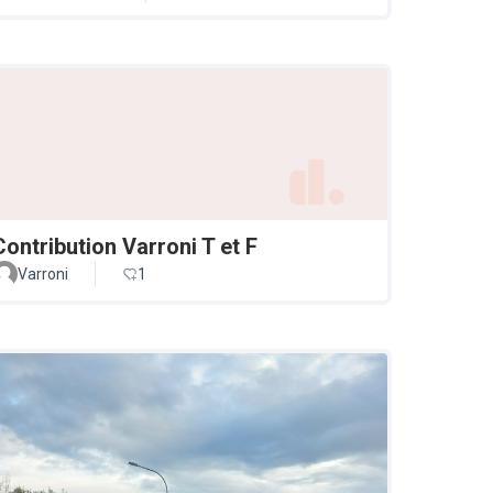
Contribution Varroni T et F
Varroni
1