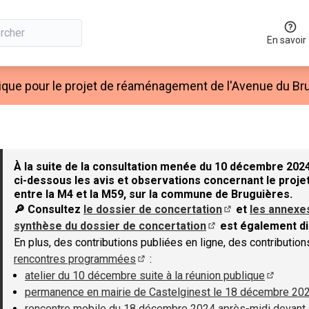
En savoir
ique pour le projet de réaménagement de l'Avenue du Bru
À la suite de la consultation menée du 10 décembre 2024
ci-dessous les avis et observations concernant le projet
entre la M4 et la M59, sur la commune de Bruguières.
🔎 Consultez
le dossier de concertation
et
les annexe
(S'ouvre dans un 
synthèse du dossier de concertation
est également di
(S'ouvre dans un nouv
En plus, des contributions publiées en ligne, des contributio
rencontres programmées
:
(S'ouvre dans un nouvel onglet)
atelier du 10 décembre suite à la réunion publique
(S'ouvre
permanence en mairie de Castelginest le 18 décembre 20
rencontre mobile du 18 décembre 2024 après-midi devant 