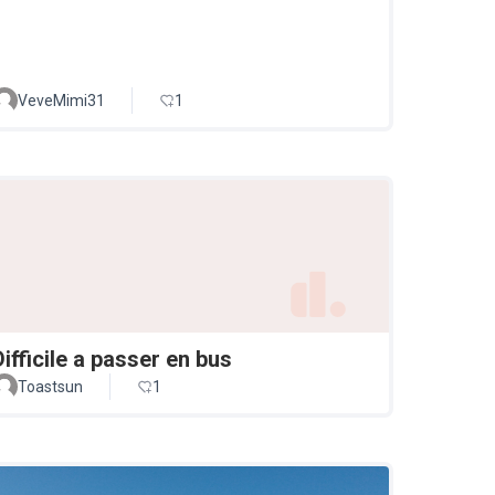
VeveMimi31
1
Difficile a passer en bus
Toastsun
1