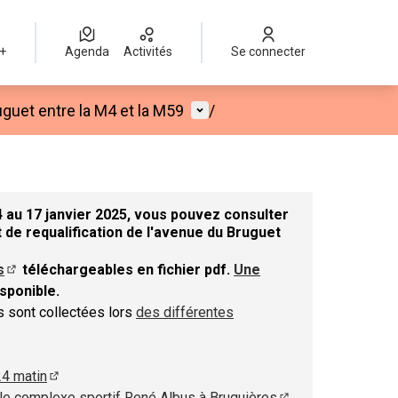
 +
Agenda
Activités
Se connecter
Menu utilisateur
guet entre la M4 et la M59
/
 au 17 janvier 2025, vous pouvez consulter
 de requalification de l'avenue du Bruguet
s
téléchargeables en fichier pdf.
Une
nouvel onglet)
(S'ouvre dans un nouvel onglet)
sponible.
el onglet)
ns sont collectées lors
des différentes
 dans un nouvel onglet)
24 matin
(S'ouvre dans un nouvel onglet)
le complexe sportif René Albus à Bruguières