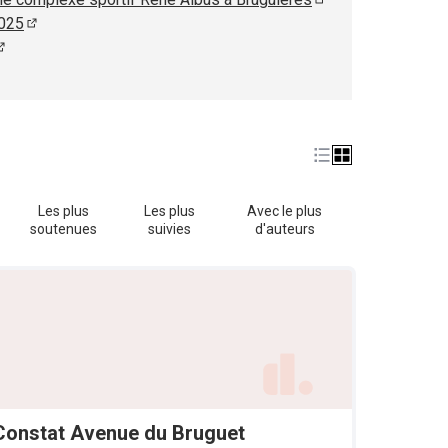
(S'ouvre dans un no
2025
(S'ouvre dans un nouvel onglet)
(S'ouvre dans un nouvel onglet)
ouvre dans un nouvel onglet)
Les plus
Les plus
Avec le plus
soutenues
suivies
d'auteurs
Constat Avenue du Bruguet