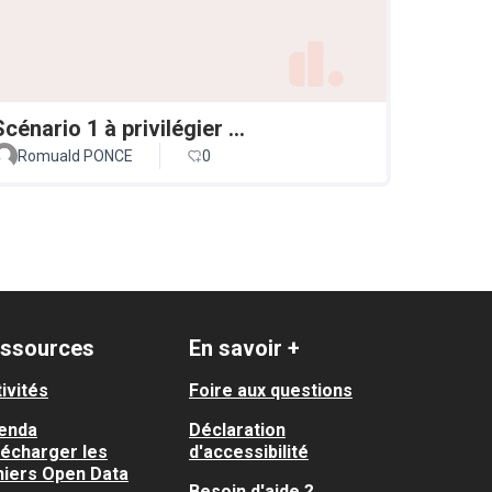
Scénario 1 à privilégier ...
Romuald PONCE
0
ssources
En savoir +
ivités
Foire aux questions
enda
Déclaration
lécharger les
d'accessibilité
hiers Open Data
Besoin d'aide ?