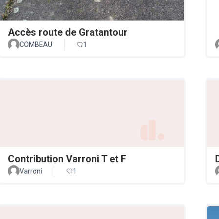
Accès route de Gratantour
COMBEAU
1
Contribution Varroni T et F
Varroni
1