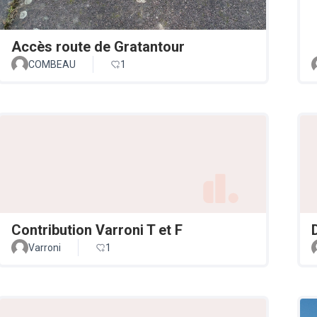
Accès route de Gratantour
COMBEAU
1
Contribution Varroni T et F
Varroni
1