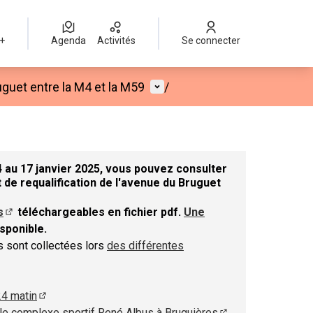
 +
Agenda
Activités
Se connecter
Menu utilisateur
guet entre la M4 et la M59
/
 au 17 janvier 2025, vous pouvez consulter
 de requalification de l'avenue du Bruguet
s
téléchargeables en fichier pdf.
Une
nouvel onglet)
(S'ouvre dans un nouvel onglet)
sponible.
el onglet)
ns sont collectées lors
des différentes
 dans un nouvel onglet)
24 matin
(S'ouvre dans un nouvel onglet)
le complexe sportif René Albus à Bruguières