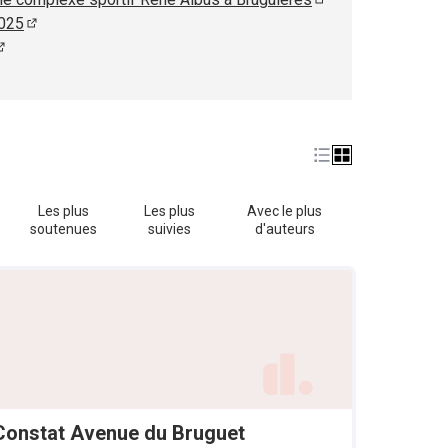
(S'ouvre dans un no
2025
(S'ouvre dans un nouvel onglet)
(S'ouvre dans un nouvel onglet)
ouvre dans un nouvel onglet)
Les plus
Les plus
Avec le plus
soutenues
suivies
d'auteurs
Constat Avenue du Bruguet