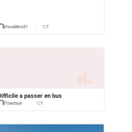
VeveMimi31
1
Difficile a passer en bus
Toastsun
1