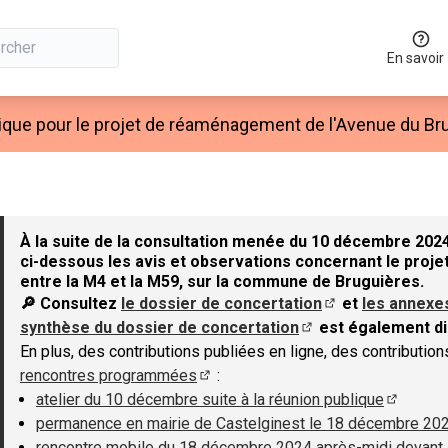
En savoir
ique pour le projet de réaménagement de l'Avenue du Bru
À la suite de la consultation menée du 10 décembre 2024
ci-dessous les avis et observations concernant le projet
entre la M4 et la M59, sur la commune de Bruguières.
🔎 Consultez
le dossier de concertation
et
les annexe
(S'ouvre dans un 
synthèse du dossier de concertation
est également di
(S'ouvre dans un nouv
En plus, des contributions publiées en ligne, des contributio
rencontres programmées
:
(S'ouvre dans un nouvel onglet)
atelier du 10 décembre suite à la réunion publique
(S'ouvre
permanence en mairie de Castelginest le 18 décembre 20
rencontre mobile du 18 décembre 2024 après-midi devant 