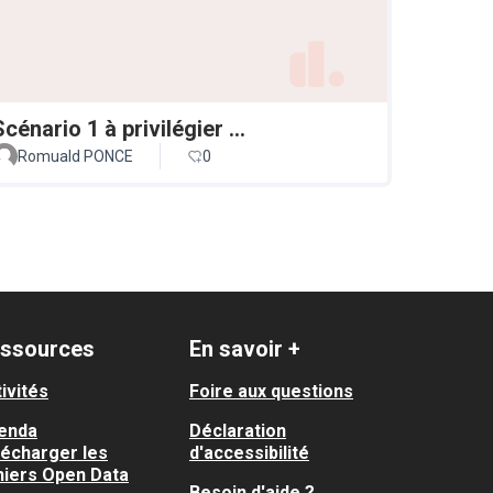
Scénario 1 à privilégier ...
Romuald PONCE
0
ssources
En savoir +
ivités
Foire aux questions
enda
Déclaration
lécharger les
d'accessibilité
hiers Open Data
Besoin d'aide ?