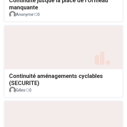
Continuité jusque la place de l'Ormeau
manquante
Anonyme
0
Continuité aménagements cyclables
(SECURITE)
Gilles
0