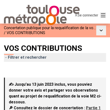
Menu
Se connecter
Concertation publique pour la requalification de la voie M2
Menu p
/
VOS CONTRIBUTIONS
VOS CONTRIBUTIONS
Filtrer et rechercher
✍ Jusqu'au 13 juin 2023 inclus, vous pouviez
donner votre avis et partager vos observations
quant au projet de requalification de la voie M2 ci-
dessous.
🔎 Consultez le dossier de concertation :
Partie 1