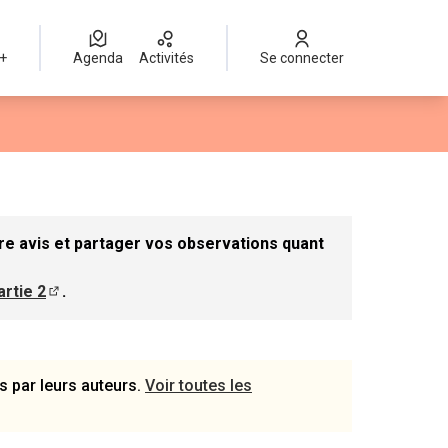
 +
Agenda
Activités
Se connecter
r
re avis et partager vos observations quant
artie 2
.
e dans un nouvel onglet)
(S'ouvre dans un nouvel onglet)
s par leurs auteurs.
Voir toutes les