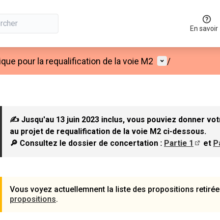
En savoir
Menu utilisateu
que pour la requalification de la voie M2
/
✍ Jusqu'au 13 juin 2023 inclus, vous pouviez donner vot
au projet de requalification de la voie M2 ci-dessous.
🔎 Consultez le dossier de concertation :
Partie 1
et
P
(S'ouvr
Vous voyez actuellemnent la liste des propositions retirée
propositions
.