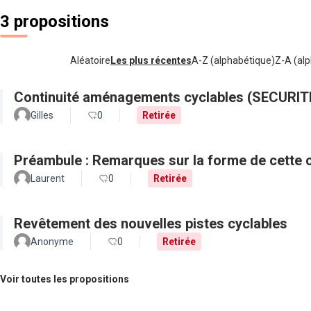
3 propositions
Aléatoire
Les plus récentes
A-Z (alphabétique)
Z-A (alp
Continuité aménagements cyclables (SECURIT
Gilles
0
Retirée
Préambule : Remarques sur la forme de cette c
Laurent
0
Retirée
Revêtement des nouvelles pistes cyclables
Anonyme
0
Retirée
Voir toutes les propositions