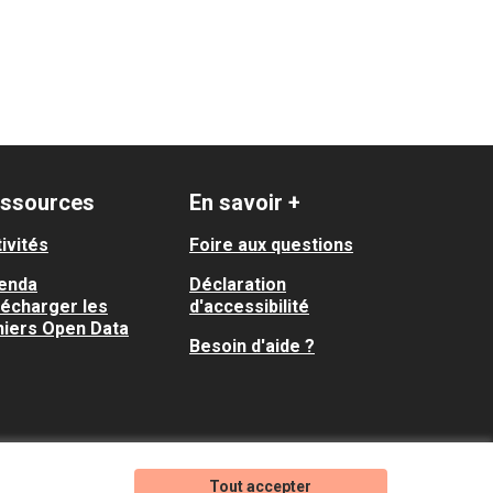
ssources
En savoir +
ivités
Foire aux questions
enda
Déclaration
lécharger les
d'accessibilité
hiers Open Data
Besoin d'aide ?
Tout accepter