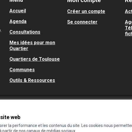
Mon compte
Re
Accueil
Créer un compte
Act
Agenda
Se connecter
Ag
Té
.
Consultations
fic
Mes idées pour mon
Quartier
Quartiers de Toulouse
Communes
Outils & Ressources
 site web
iorer la performance et les contenus du site. Les cookies nous permette
 à partir de nos canaux de médias sociaux.