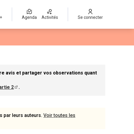
 +
Agenda
Activités
Se connecter
r
re avis et partager vos observations quant
artie 2
.
e dans un nouvel onglet)
(S'ouvre dans un nouvel onglet)
s par leurs auteurs.
Voir toutes les