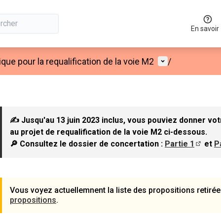
En savoir
Menu utilisateu
que pour la requalification de la voie M2
/
✍ Jusqu'au 13 juin 2023 inclus, vous pouviez donner vot
au projet de requalification de la voie M2 ci-dessous.
🔎 Consultez le dossier de concertation :
Partie 1
et
P
(S'ouvr
Vous voyez actuellemnent la liste des propositions retirée
propositions
.