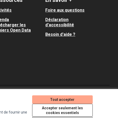
ssources
En savoir +
ivités
Foire aux questions
enda
Déclaration
lécharger les
d'accessibilité
hiers Open Data
Besoin d'aide ?
Je participe ! sur X
Je participe ! sur Faceboo
Je participe ! sur In
Tout accepter
(Lien externe)
(Lien externe)
(Lien externe)
Accepter seulement les
nt de fournir une
cookies essentiels