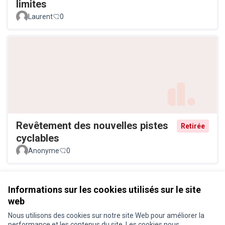
limites
Laurent
0
Revêtement des nouvelles pistes
Retirée
cyclables
Anonyme
0
Voir toutes les propositions
Informations sur les cookies utilisés sur le site
web
Nous utilisons des cookies sur notre site Web pour améliorer la
Conditions d'utilisation
performance et les contenus du site. Les cookies nous