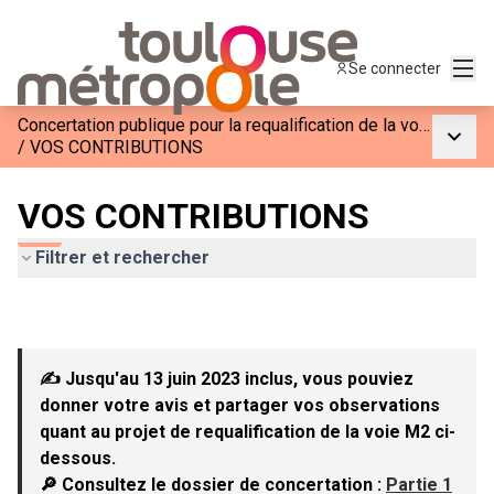
Menu
Se connecter
Concertation publique pour la requalification de la voie M2
Menu p
/
VOS CONTRIBUTIONS
VOS CONTRIBUTIONS
Filtrer et rechercher
✍ Jusqu'au 13 juin 2023 inclus, vous pouviez
donner votre avis et partager vos observations
quant au projet de requalification de la voie M2 ci-
dessous.
🔎 Consultez le dossier de concertation :
Partie 1