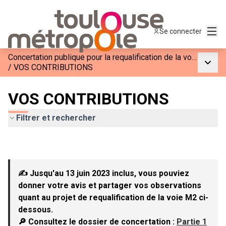
Menu
Se connecter
Concertation publique pour la requalification de la voie M2
Menu p
/
VOS CONTRIBUTIONS
VOS CONTRIBUTIONS
Filtrer et rechercher
✍ Jusqu'au 13 juin 2023 inclus, vous pouviez
donner votre avis et partager vos observations
quant au projet de requalification de la voie M2 ci-
dessous.
🔎 Consultez le dossier de concertation :
Partie 1