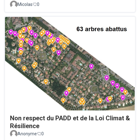
Micolas
0
Non respect du PADD et de la Loi Climat &
Résilience
Anonyme
0