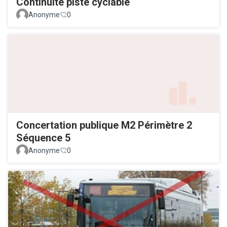
Continuité piste cyclable
Anonyme
0
Concertation publique M2 Périmètre 2
Séquence 5
Anonyme
0