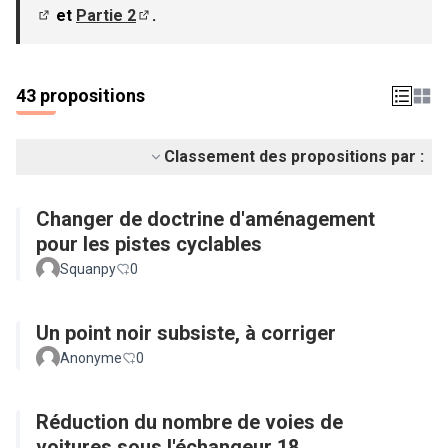
et
Partie 2
.
(S'ouvre dans un nouvel onglet)
(S'ouvre dans un nouvel onglet)
43 propositions
Classement des propositions par :
Changer de doctrine d'aménagement
pour les pistes cyclables
Squanpy
0
Un point noir subsiste, à corriger
Anonyme
0
Réduction du nombre de voies de
voitures sous l'échangeur 18