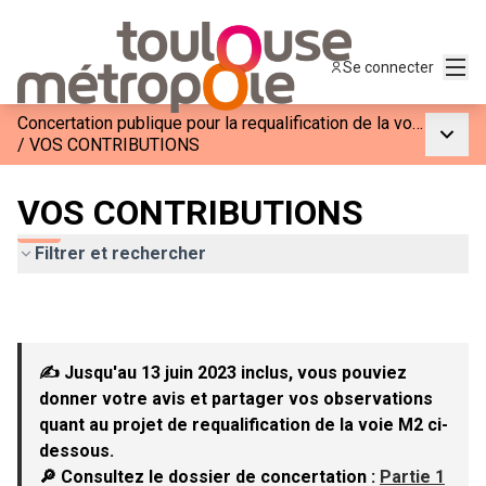
Menu
Se connecter
Concertation publique pour la requalification de la voie M2
Menu p
/
VOS CONTRIBUTIONS
VOS CONTRIBUTIONS
Filtrer et rechercher
✍ Jusqu'au 13 juin 2023 inclus, vous pouviez
donner votre avis et partager vos observations
quant au projet de requalification de la voie M2 ci-
dessous.
🔎 Consultez le dossier de concertation :
Partie 1