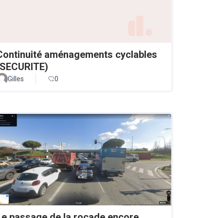
Continuité aménagements cyclables
(SECURITE)
Gilles
0
Le passage de la rocade encore