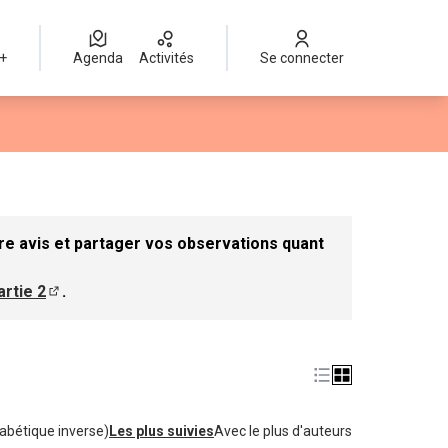
 +
Agenda
Activités
Se connecter
r
re avis et partager vos observations quant
artie 2
.
e dans un nouvel onglet)
(S'ouvre dans un nouvel onglet)
abétique inverse)
Les plus suivies
Avec le plus d'auteurs