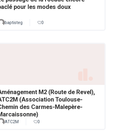
baclé pour les modes doux
baptisteg
0
Aménagement M2 (Route de Revel),
ATC2M (Association Toulouse-
Chemin des Carmes-Malepère-
Marcaissonne)
ATC2M
0