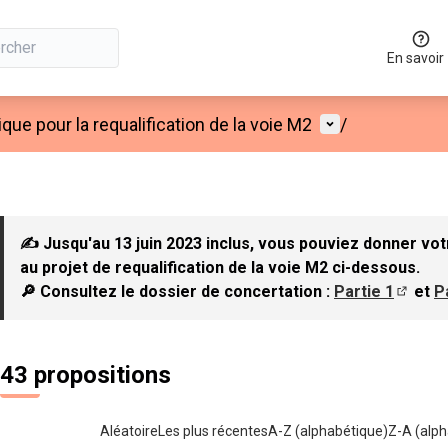
En savoir
Menu utilisateu
que pour la requalification de la voie M2
/
✍ Jusqu'au 13 juin 2023 inclus, vous pouviez donner vot
au projet de requalification de la voie M2 ci-dessous.
🔎 Consultez le dossier de concertation :
Partie 1
et
P
(S'ouvr
43 propositions
Aléatoire
Les plus récentes
A-Z (alphabétique)
Z-A (alph