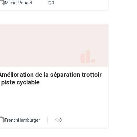
Michel Pouget
0
Amélioration de la séparation trottoir
/ piste cyclable
FrenchHamburger
0