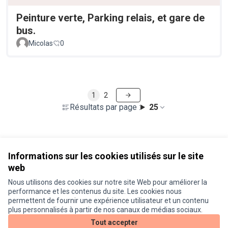
Peinture verte, Parking relais, et gare de
bus.
Micolas
0
1
2
Résultats par page :
25
Voir toutes les propositions retirées
Informations sur les cookies utilisés sur le site
web
Nous utilisons des cookies sur notre site Web pour améliorer la
Conditions d'utilisation
performance et les contenus du site. Les cookies nous
Paramètres des cookies
permettent de fournir une expérience utilisateur et un contenu
Je participe ! sur X
Je participe ! sur Facebook
Je participe ! sur Instagram
plus personnalisés à partir de nos canaux de médias sociaux.
(Lien externe)
(Lien externe)
(Lien externe)
Tout accepter