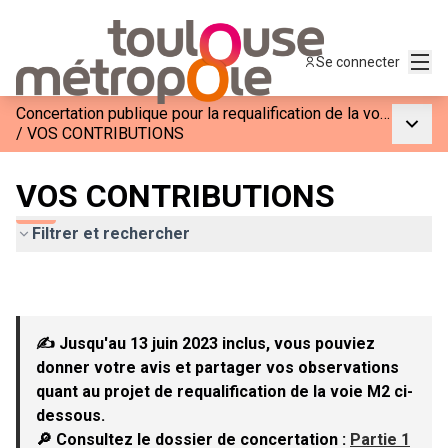
Menu
Se connecter
Concertation publique pour la requalification de la voie M2
Menu p
/
VOS CONTRIBUTIONS
VOS CONTRIBUTIONS
Filtrer et rechercher
✍ Jusqu'au 13 juin 2023 inclus, vous pouviez
donner votre avis et partager vos observations
quant au projet de requalification de la voie M2 ci-
dessous.
🔎 Consultez le dossier de concertation :
Partie 1