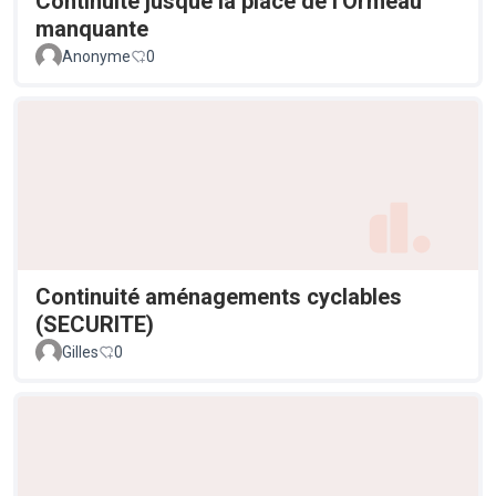
Continuité jusque la place de l'Ormeau
manquante
Anonyme
0
Continuité aménagements cyclables
(SECURITE)
Gilles
0