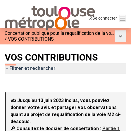
Menu
Se connecter
Concertation publique pour la requalification de la voie M2
Menu p
/
VOS CONTRIBUTIONS
VOS CONTRIBUTIONS
Filtrer et rechercher
✍ Jusqu'au 13 juin 2023 inclus, vous pouviez
donner votre avis et partager vos observations
quant au projet de requalification de la voie M2 ci-
dessous.
🔎 Consultez le dossier de concertation :
Partie 1