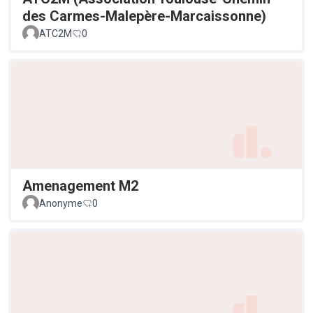
des Carmes-Malepère-Marcaissonne)
ATC2M
0
Amenagement M2
Anonyme
0