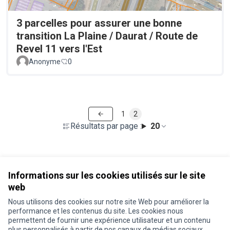
3 parcelles pour assurer une bonne
transition La Plaine / Daurat / Route de
Revel 11 vers l'Est
Anonyme
0
1
2
Résultats par page :
20
Voir toutes les propositions retirées
Informations sur les cookies utilisés sur le site
web
Nous utilisons des cookies sur notre site Web pour améliorer la
Conditions d'utilisation
performance et les contenus du site. Les cookies nous
Paramètres des cookies
permettent de fournir une expérience utilisateur et un contenu
Je participe ! sur X
Je participe ! sur Facebook
Je participe ! sur Instagram
plus personnalisés à partir de nos canaux de médias sociaux.