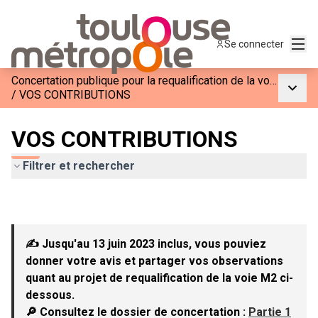
Menu
Se connecter
Concertation publique pour la requalification de la voie M2
Menu p
/
VOS CONTRIBUTIONS
VOS CONTRIBUTIONS
Filtrer et rechercher
✍ Jusqu'au 13 juin 2023 inclus, vous pouviez
donner votre avis et partager vos observations
quant au projet de requalification de la voie M2 ci-
dessous.
🔎 Consultez le dossier de concertation :
Partie 1