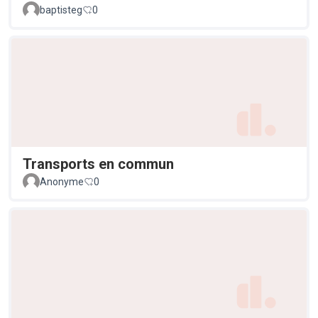
baptisteg
0
Transports en commun
Anonyme
0