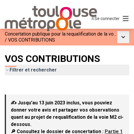
Menu
Se connecter
Concertation publique pour la requalification de la voie M2
Menu p
/
VOS CONTRIBUTIONS
VOS CONTRIBUTIONS
Filtrer et rechercher
✍ Jusqu'au 13 juin 2023 inclus, vous pouviez
donner votre avis et partager vos observations
quant au projet de requalification de la voie M2 ci-
dessous.
🔎 Consultez le dossier de concertation :
Partie 1