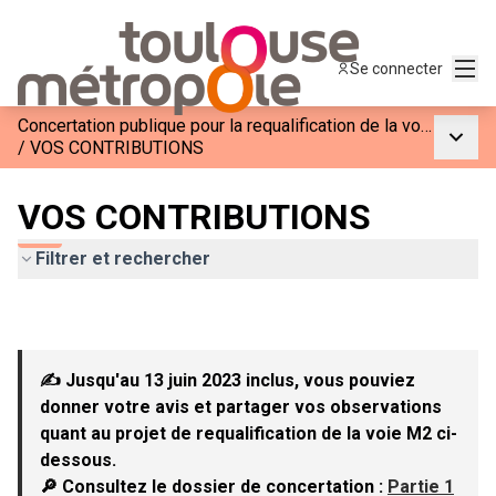
Menu
Se connecter
Concertation publique pour la requalification de la voie M2
Menu p
/
VOS CONTRIBUTIONS
VOS CONTRIBUTIONS
Filtrer et rechercher
✍ Jusqu'au 13 juin 2023 inclus, vous pouviez
donner votre avis et partager vos observations
quant au projet de requalification de la voie M2 ci-
dessous.
🔎 Consultez le dossier de concertation :
Partie 1