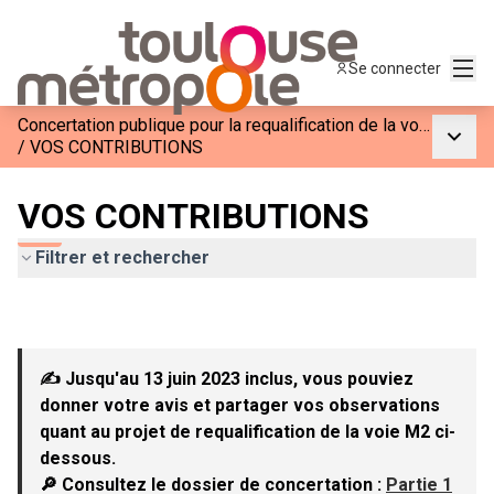
Menu
Se connecter
Concertation publique pour la requalification de la voie M2
Menu p
/
VOS CONTRIBUTIONS
VOS CONTRIBUTIONS
Filtrer et rechercher
✍ Jusqu'au 13 juin 2023 inclus, vous pouviez
donner votre avis et partager vos observations
quant au projet de requalification de la voie M2 ci-
dessous.
🔎 Consultez le dossier de concertation :
Partie 1