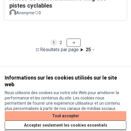
pistes cyclables
Anonyme
0
1
2
Résultats par page :
25
Voir toutes les propositions retirées
Informations sur les cookies utilisés sur le site
web
Nous utilisons des cookies sur notre site Web pour améliorer la
Conditions d'utilisation
performance et les contenus du site. Les cookies nous
Paramètres des cookies
permettent de fournir une expérience utilisateur et un contenu
Je participe ! sur X
Je participe ! sur Facebook
Je participe ! sur Instagram
plus personnalisés à partir de nos canaux de médias sociaux.
(Lien externe)
(Lien externe)
(Lien externe)
Tout accepter
Accepter seulement les cookies essentiels