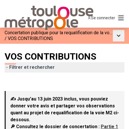
Menu
Se connecter
Concertation publique pour la requalification de la voie M2
Menu p
/
VOS CONTRIBUTIONS
VOS CONTRIBUTIONS
Filtrer et rechercher
✍ Jusqu'au 13 juin 2023 inclus, vous pouviez
donner votre avis et partager vos observations
quant au projet de requalification de la voie M2 ci-
dessous.
🔎 Consultez le dossier de concertation :
Partie 1