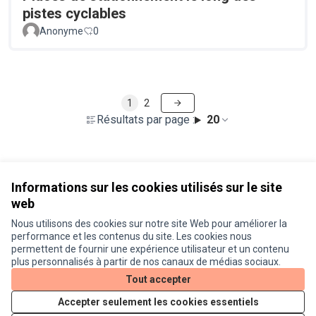
pistes cyclables
Anonyme
0
1
2
Résultats par page :
20
Voir toutes les propositions retirées
Informations sur les cookies utilisés sur le site
web
Nous utilisons des cookies sur notre site Web pour améliorer la
Conditions d'utilisation
performance et les contenus du site. Les cookies nous
Paramètres des cookies
permettent de fournir une expérience utilisateur et un contenu
Je participe ! sur X
Je participe ! sur Facebook
Je participe ! sur Instagram
plus personnalisés à partir de nos canaux de médias sociaux.
(Lien externe)
(Lien externe)
(Lien externe)
Tout accepter
Accepter seulement les cookies essentiels