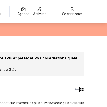
 +
Agenda
Activités
Se connecter
r
re avis et partager vos observations quant
artie 2
.
e dans un nouvel onglet)
(S'ouvre dans un nouvel onglet)
habétique inverse)
Les plus suivies
Avec le plus d'auteurs