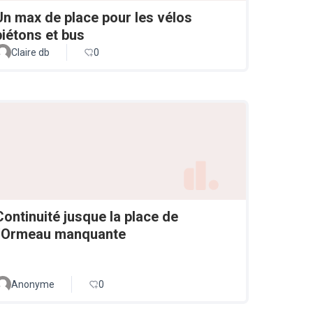
Un max de place pour les vélos
piétons et bus
Claire db
0
Continuité jusque la place de
l'Ormeau manquante
Anonyme
0