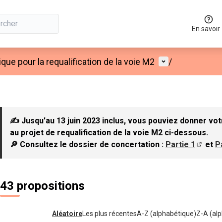
En savoir
Menu utilisateu
que pour la requalification de la voie M2
/
✍ Jusqu'au 13 juin 2023 inclus, vous pouviez donner vot
au projet de requalification de la voie M2 ci-dessous.
🔎 Consultez le dossier de concertation :
Partie 1
et
P
(S'ouvr
43 propositions
Aléatoire
Les plus récentes
A-Z (alphabétique)
Z-A (alp