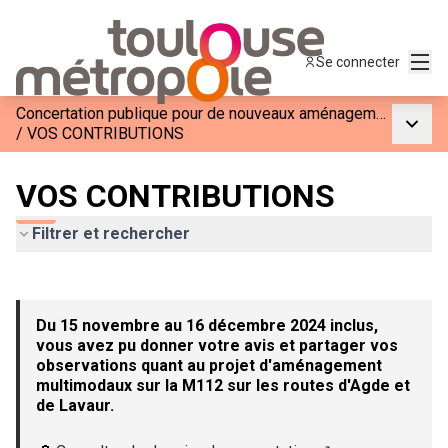
Menu
Se connecter
Concertation publique pour de nouveaux aménagements sur la M112
Menu p
/
VOS CONTRIBUTIONS
VOS CONTRIBUTIONS
Filtrer et rechercher
Passer la carte
Leaflet
|
©
OpenStreetMap
contributors
L'élément suivant est une carte qui présente les éléments de c
+
Du 15 novembre au 16 décembre 2024 inclus,
−
vous avez pu donner votre avis et partager vos
observations quant au projet d'aménagement
multimodaux sur la M112 sur les routes d'Agde et
de Lavaur.