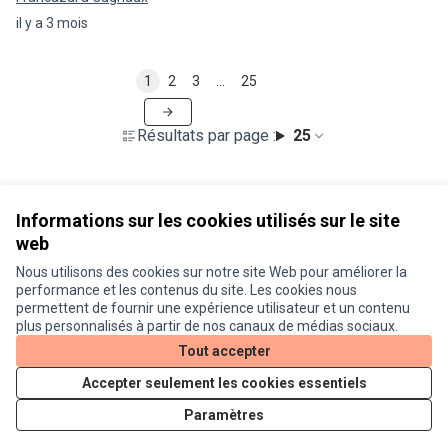
il y a 3 mois
1
2
3
…
25
Résultats par page :
25
Informations sur les cookies utilisés sur le site
web
Nous utilisons des cookies sur notre site Web pour améliorer la
Conditions d'utilisation
performance et les contenus du site. Les cookies nous
Paramètres des cookies
permettent de fournir une expérience utilisateur et un contenu
Je participe ! sur X
Je participe ! sur Facebook
Je participe ! sur Instagram
plus personnalisés à partir de nos canaux de médias sociaux.
(Lien externe)
(Lien externe)
(Lien externe)
Tout accepter
Accepter seulement les cookies essentiels
Licence Cre
(Lien extern
Paramètres
(Lien externe)
Site réalisé grâce au
logiciel libre Decidim
.
(Lien externe)